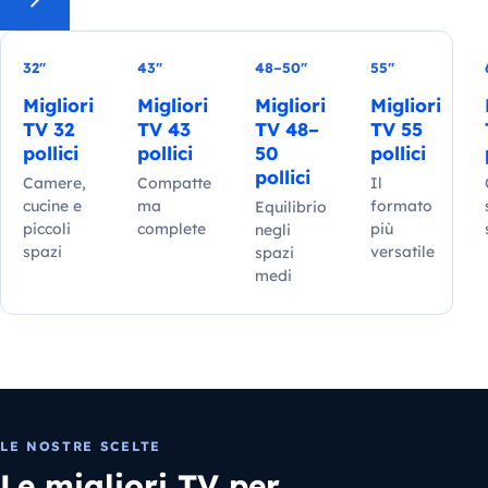
32″
43″
48–50″
55″
Migliori
Migliori
Migliori
Migliori
TV 32
TV 43
TV 48–
TV 55
pollici
pollici
50
pollici
pollici
Camere,
Compatte
Il
cucine e
ma
formato
Equilibrio
piccoli
complete
più
negli
spazi
versatile
spazi
medi
LE NOSTRE SCELTE
Le migliori TV per