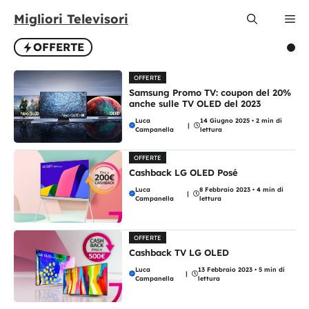
Vai
Migliori Televisori
Me
al
contenuto
OFFERTE
OFFERTE
Samsung Promo TV: coupon del 20%
anche sulle TV OLED del 2023
Luca
14 Giugno 2025
•
2 min di
|
Campanella
lettura
OFFERTE
Cashback LG OLED Posé
Luca
8 Febbraio 2023
•
4 min di
|
Campanella
lettura
OFFERTE
Cashback TV LG OLED
Luca
13 Febbraio 2023
•
5 min di
|
Campanella
lettura