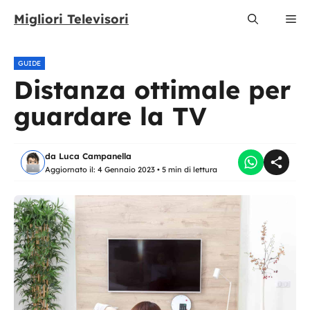
Vai
Migliori Televisori
Me
al
contenuto
GUIDE
Distanza ottimale per
guardare la TV
da
Luca Campanella
Aggiornato il:
4 Gennaio 2023
•
5 min di lettura