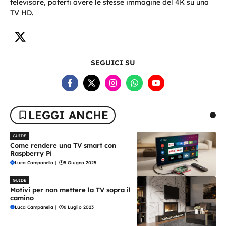
televisore, poterti avere le stesse immagine del 4K su una
TV HD.
SEGUICI SU
LEGGI ANCHE
GUIDE
Come rendere una TV smart con
Raspberry Pi
Luca Campanella
|
5 Giugno 2025
GUIDE
Motivi per non mettere la TV sopra il
camino
Luca Campanella
|
6 Luglio 2023