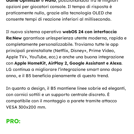
Game Optimizer
e
HGiG
, posizionandosi tra le migliori
opzioni per giocatori console. Il tempo di risposta è
praticamente nullo, grazie alla tecnologia OLED che
consente tempi di reazione inferiori al millisecondo.
Il nuovo sistema operativo
webOS 24 con interfaccia
Re:New
garantisce un’esperienza utente moderna, rapida e
completamente personalizzabile. Troviamo tutte le app
principali preinstallate (Netflix, Disney+, Prime Video,
Apple TV+, YouTube, ecc.) e anche una buona integrazione
con
Apple HomeKit, AirPlay 2, Google Assistant e Alexa
.
LG continua a migliorare l’integrazione smart anno dopo
anno, e il B5 beneficia pienamente di questo trend.
In quanto a design, il B5 mantiene linee sobrie ed eleganti,
con cornici sottili e un supporto centrale discreto. È
compatibile con il montaggio a parete tramite attacco
VESA 300x200 mm.
PRO: