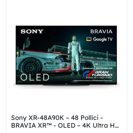
Sony XR-48A90K – 48 Pollici -
BRAVIA XR™ - OLED – 4K Ultra HD
– High Dynamic Range (HDR) –