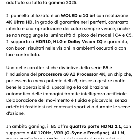
adottato su tutta la gamma 2025.
Il pannello utilizzato è un
WOLED a 10 bit
con risoluzione
4K Ultra HD
, in grado di garantire neri perfetti, contrasto
infinito e una riproduzione dei colori sempre vivace, anche
se non raggiunge la luminosità di picco dei modelli C4 e C5.
Il supporto a
HDR10, HLG e Dolby Vision IQ
è garantito,
con buoni risultati nelle visioni in ambienti oscurati o con
luce controllata.
Una delle caratteristiche distintive della serie B5 è
l’inclusione del
processore α8 AI Processor 4K
, un chip che,
pur essendo meno potente dell’α9, riesce a gestire molto
bene le operazioni di upscaling e la calibrazione
automatica delle immagini tramite intelligenza artificiale.
L’elaborazione del movimento è fluida e piacevole, senza
artefatti fastidiosi nei contenuti sportivi o durante le scene
d’azione.
In ambito gaming, il B5 offre
quattro porte HDMI 2.1
, con
supporto a
4K 120Hz
,
VRR (G-Sync e FreeSync)
,
ALLM
,