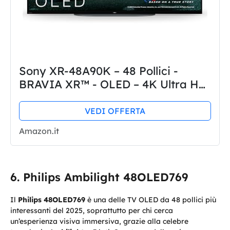
Sony XR-48A90K – 48 Pollici -
BRAVIA XR™ - OLED – 4K Ultra HD
– High Dynamic Range (HDR) –
Smart TV (Google TV) - Modello
VEDI OFFERTA
2022
Amazon.it
Philips Ambilight 48OLED769
Il
Philips 48OLED769
è una delle TV OLED da 48 pollici più
interessanti del 2025, soprattutto per chi cerca
un’esperienza visiva immersiva, grazie alla celebre