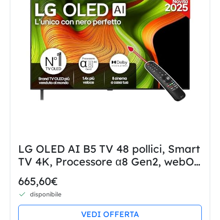
LG OLED AI B5 TV 48 pollici, Smart
TV 4K, Processore α8 Gen2, webOS
con AI, Dolby Vision e Atmos,
665,60€
Gaming con VRR, GSYNC e
disponibile
FreeSync 4K@120Hz, 4 HDMI 2.1,...
VEDI OFFERTA