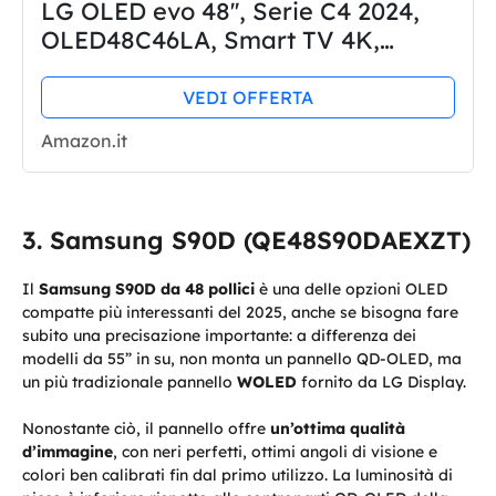
LG OLED evo 48'', Serie C4 2024,
OLED48C46LA, Smart TV 4K,
Processore α9 Gen7, OLED
Dynamic Tone Mapping Pro, 40W,
VEDI OFFERTA
Dolby Vision, 4 HDMI 2.1
Amazon.it
4K@144Hz, GSync,...
Samsung S90D (QE48S90DAEXZT)
Il
Samsung S90D da 48 pollici
è una delle opzioni OLED
compatte più interessanti del 2025, anche se bisogna fare
subito una precisazione importante: a differenza dei
modelli da 55” in su, non monta un pannello QD-OLED, ma
un più tradizionale pannello
WOLED
fornito da LG Display.
Nonostante ciò, il pannello offre
un’ottima qualità
d’immagine
, con neri perfetti, ottimi angoli di visione e
colori ben calibrati fin dal primo utilizzo. La luminosità di