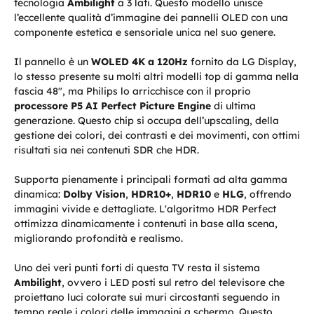
tecnologia
Ambilight
a 3 lati. Questo modello unisce
l’eccellente qualità d’immagine dei pannelli OLED con una
componente estetica e sensoriale unica nel suo genere.
Il pannello è un
WOLED 4K a 120Hz
fornito da LG Display,
lo stesso presente su molti altri modelli top di gamma nella
fascia 48", ma Philips lo arricchisce con il proprio
processore P5 AI Perfect Picture Engine
di ultima
generazione. Questo chip si occupa dell’upscaling, della
gestione dei colori, dei contrasti e dei movimenti, con ottimi
risultati sia nei contenuti SDR che HDR.
Supporta pienamente i principali formati ad alta gamma
dinamica:
Dolby Vision
,
HDR10+
,
HDR10
e
HLG
, offrendo
immagini vivide e dettagliate. L'algoritmo HDR Perfect
ottimizza dinamicamente i contenuti in base alla scena,
migliorando profondità e realismo.
Uno dei veri punti forti di questa TV resta il sistema
Ambilight
, ovvero i LED posti sul retro del televisore che
proiettano luci colorate sui muri circostanti seguendo in
tempo reale i colori delle immagini a schermo. Questo