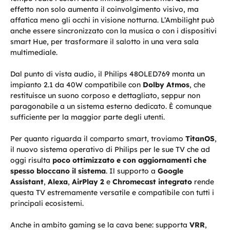
effetto non solo aumenta il coinvolgimento visivo, ma
affatica meno gli occhi in visione notturna. L’Ambilight può
anche essere sincronizzato con la musica o con i dispositivi
smart Hue, per trasformare il salotto in una vera sala
multimediale.
Dal punto di vista audio, il Philips 48OLED769 monta un
impianto 2.1 da 40W compatibile con
Dolby Atmos
, che
restituisce un suono corposo e dettagliato, seppur non
paragonabile a un sistema esterno dedicato. È comunque
sufficiente per la maggior parte degli utenti.
Per quanto riguarda il comparto smart, troviamo
TitanOS
,
il nuovo sistema operativo di Philips per le sue TV che ad
oggi risulta
poco ottimizzato e con aggiornamenti che
spesso bloccano il sistema
. Il supporto a
Google
Assistant
,
Alexa
,
AirPlay 2
e
Chromecast integrato
rende
questa TV estremamente versatile e compatibile con tutti i
principali ecosistemi.
Anche in ambito gaming se la cava bene: supporta
VRR
,