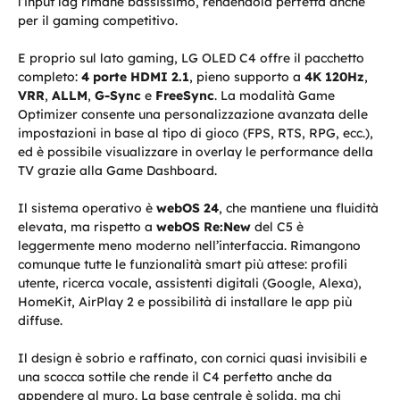
l’input lag rimane bassissimo, rendendola perfetta anche
per il gaming competitivo.
E proprio sul lato gaming, LG OLED C4 offre il pacchetto
completo:
4 porte HDMI 2.1
, pieno supporto a
4K 120Hz
,
VRR
,
ALLM
,
G-Sync
e
FreeSync
. La modalità Game
Optimizer consente una personalizzazione avanzata delle
impostazioni in base al tipo di gioco (FPS, RTS, RPG, ecc.),
ed è possibile visualizzare in overlay le performance della
TV grazie alla Game Dashboard.
Il sistema operativo è
webOS 24
, che mantiene una fluidità
elevata, ma rispetto a
webOS Re:New
del C5 è
leggermente meno moderno nell’interfaccia. Rimangono
comunque tutte le funzionalità smart più attese: profili
utente, ricerca vocale, assistenti digitali (Google, Alexa),
HomeKit, AirPlay 2 e possibilità di installare le app più
diffuse.
Il design è sobrio e raffinato, con cornici quasi invisibili e
una scocca sottile che rende il C4 perfetto anche da
appendere al muro. La base centrale è solida, ma chi