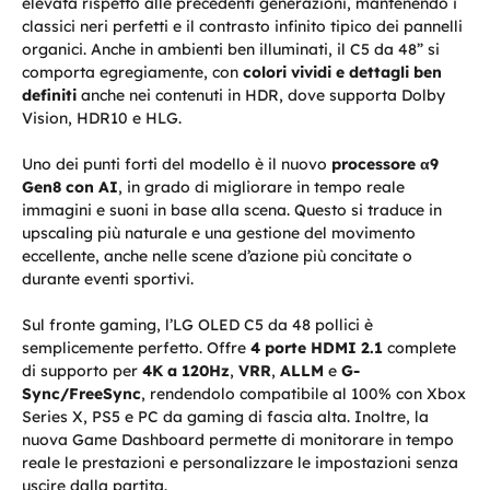
elevata rispetto alle precedenti generazioni, mantenendo i
classici neri perfetti e il contrasto infinito tipico dei pannelli
organici. Anche in ambienti ben illuminati, il C5 da 48” si
comporta egregiamente, con
colori vividi e dettagli ben
definiti
anche nei contenuti in HDR, dove supporta Dolby
Vision, HDR10 e HLG.
Uno dei punti forti del modello è il nuovo
processore α9
Gen8 con AI
, in grado di migliorare in tempo reale
immagini e suoni in base alla scena. Questo si traduce in
upscaling più naturale e una gestione del movimento
eccellente, anche nelle scene d’azione più concitate o
durante eventi sportivi.
Sul fronte gaming, l’LG OLED C5 da 48 pollici è
semplicemente perfetto. Offre
4 porte HDMI 2.1
complete
di supporto per
4K a 120Hz
,
VRR
,
ALLM
e
G-
Sync/FreeSync
, rendendolo compatibile al 100% con Xbox
Series X, PS5 e PC da gaming di fascia alta. Inoltre, la
nuova Game Dashboard permette di monitorare in tempo
reale le prestazioni e personalizzare le impostazioni senza
uscire dalla partita.