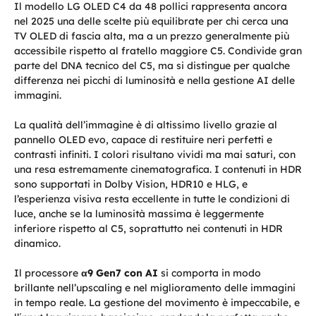
Il modello LG OLED C4 da 48 pollici rappresenta ancora
nel 2025 una delle scelte più equilibrate per chi cerca una
TV OLED di fascia alta, ma a un prezzo generalmente più
accessibile rispetto al fratello maggiore C5. Condivide gran
parte del DNA tecnico del C5, ma si distingue per qualche
differenza nei picchi di luminosità e nella gestione AI delle
immagini.
La qualità dell’immagine è di altissimo livello grazie al
pannello OLED evo, capace di restituire neri perfetti e
contrasti infiniti. I colori risultano vividi ma mai saturi, con
una resa estremamente cinematografica. I contenuti in HDR
sono supportati in Dolby Vision, HDR10 e HLG, e
l’esperienza visiva resta eccellente in tutte le condizioni di
luce, anche se la luminosità massima è leggermente
inferiore rispetto al C5, soprattutto nei contenuti in HDR
dinamico.
Il processore
α9 Gen7 con AI
si comporta in modo
brillante nell’upscaling e nel miglioramento delle immagini
in tempo reale. La gestione del movimento è impeccabile, e