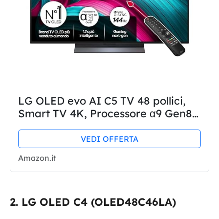
LG OLED evo AI C5 TV 48 pollici,
Smart TV 4K, Processore α9 Gen8,
webOS con AI, Dolby Vision &
Atmos, Gaming con VRR e GSYNC
VEDI OFFERTA
4K@144Hz, 4 HDMI 2.1, Alexa,...
Amazon.it
LG OLED C4 (OLED48C46LA)