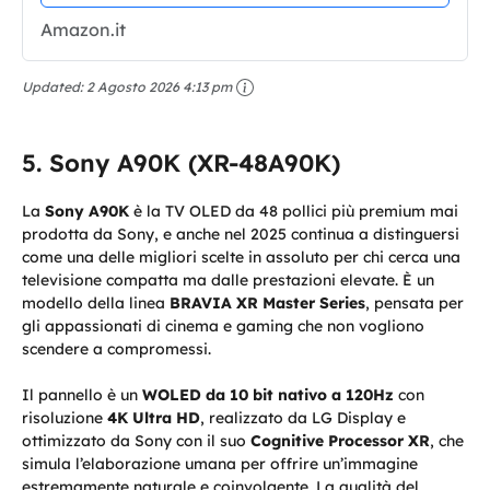
Amazon.it
Updated:
2 Agosto 2026 4:13 pm
Sony A90K (XR-48A90K)
La
Sony A90K
è la TV OLED da 48 pollici più premium mai
prodotta da Sony, e anche nel 2025 continua a distinguersi
come una delle migliori scelte in assoluto per chi cerca una
televisione compatta ma dalle prestazioni elevate. È un
modello della linea
BRAVIA XR Master Series
, pensata per
gli appassionati di cinema e gaming che non vogliono
scendere a compromessi.
Il pannello è un
WOLED da 10 bit nativo a 120Hz
con
risoluzione
4K Ultra HD
, realizzato da LG Display e
ottimizzato da Sony con il suo
Cognitive Processor XR
, che
simula l’elaborazione umana per offrire un’immagine
estremamente naturale e coinvolgente. La qualità del