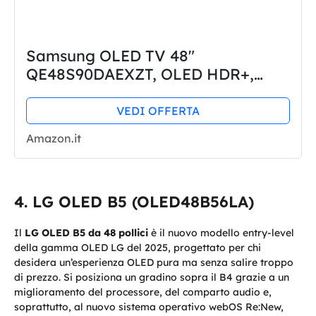
Samsung OLED TV 48"
QE48S90DAEXZT, OLED HDR+,
Upscaling AI 4K, Processore NQ4
AI GEN2, Motion Xcelerator 144Hz,
VEDI OFFERTA
Design LaserSLim, DVBT-2, Q-
Amazon.it
Symphony & Dolby...
LG OLED B5 (OLED48B56LA)
Il
LG OLED B5 da 48 pollici
è il nuovo modello entry-level
della gamma OLED LG del 2025, progettato per chi
desidera un’esperienza OLED pura ma senza salire troppo
di prezzo. Si posiziona un gradino sopra il B4 grazie a un
miglioramento del processore, del comparto audio e,
soprattutto, al nuovo sistema operativo webOS Re:New,