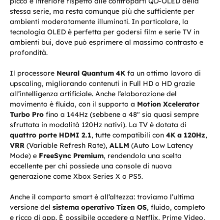
picco è inferiore rispetto alle controparti QD-OLED della
stessa serie, ma resta comunque più che sufficiente per
ambienti moderatamente illuminati. In particolare, la
tecnologia OLED è perfetta per godersi film e serie TV in
ambienti bui, dove può esprimere al massimo contrasto e
profondità.
Il processore
Neural Quantum 4K
fa un ottimo lavoro di
upscaling, migliorando contenuti in Full HD o HD grazie
all’intelligenza artificiale. Anche l’elaborazione del
movimento è fluida, con il supporto a
Motion Xcelerator
Turbo Pro
fino a 144Hz (sebbene a 48" sia quasi sempre
sfruttata in modalità 120Hz nativi). La TV è dotata di
quattro porte HDMI 2.1
, tutte compatibili con
4K a 120Hz
,
VRR
(Variable Refresh Rate),
ALLM
(Auto Low Latency
Mode) e
FreeSync Premium
, rendendola una scelta
eccellente per chi possiede una console di nuova
generazione come Xbox Series X o PS5.
Anche il comparto smart è all’altezza: troviamo l’ultima
versione del
sistema operativo Tizen OS
, fluido, completo
e ricco di app. È possibile accedere a Netflix, Prime Video,