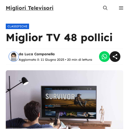
Vai
Migliori Televisori
Me
al
contenuto
CLASSIFICHE
Miglior TV 48 pollici
da
Luca Campanella
Aggiornato il:
11 Giugno 2025
•
20 min di lettura