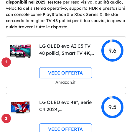
disponibili nel 2025
, testate per resa visiva, qualità audio,
velocità del sistema operativo, supporto HDR e prestazioni
con console come PlayStation 5 e Xbox Series X. Se stai
cercando la miglior TV 48 pollici per il tuo spazio, in questa
guida troverai tutte le risposte.
LG OLED evo AI C5 TV
9.6
48 pollici, Smart TV 4K,
Processore α9 Gen8,
1
webOS con AI, Dolby
VEDI OFFERTA
Vision & Atmos, Gaming
con VRR e GSYNC
Amazon.it
4K@144Hz, 4 HDMI 2.1,
Alexa,…
LG OLED evo 48'', Serie
9.5
C4 2024,
OLED48C46LA, Smart
2
TV 4K, Processore α9
VEDI OFFERTA
Gen7, OLED Dynamic