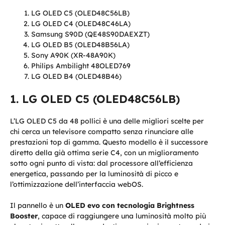
LG OLED C5 (OLED48C56LB)
LG OLED C4 (OLED48C46LA)
Samsung S90D (QE48S90DAEXZT)
LG OLED B5 (OLED48B56LA)
Sony A90K (XR-48A90K)
Philips Ambilight 48OLED769
LG OLED B4 (OLED48B46)
LG OLED C5 (OLED48C56LB)
L’LG OLED C5 da 48 pollici è una delle migliori scelte per
chi cerca un televisore compatto senza rinunciare alle
prestazioni top di gamma. Questo modello è il successore
diretto della già ottima serie C4, con un miglioramento
sotto ogni punto di vista: dal processore all’efficienza
energetica, passando per la luminosità di picco e
l’ottimizzazione dell’interfaccia webOS.
Il pannello è un
OLED evo con tecnologia Brightness
Booster
, capace di raggiungere una luminosità molto più