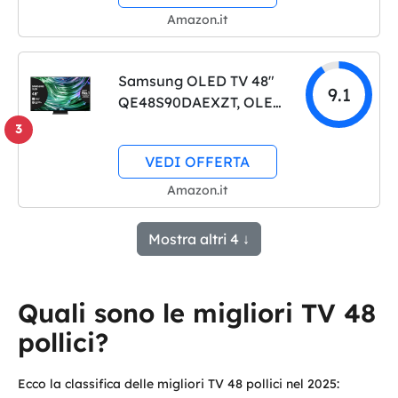
Tone Mapping Pro, 40W,
Amazon.it
Dolby Vision, 4 HDMI
2.1 4K@144Hz, GSync,…
Samsung OLED TV 48"
9.1
QE48S90DAEXZT, OLED
HDR+, Upscaling AI 4K,
3
Processore NQ4 AI
VEDI OFFERTA
GEN2, Motion
Xcelerator 144Hz,
Amazon.it
Design LaserSLim,
DVBT-2, Q-Symphony &
Mostra altri 4 ↓
Dolby…
Quali sono le migliori TV 48
pollici?
Ecco la classifica delle migliori TV 48 pollici nel 2025: