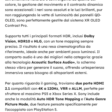
colore, la gestione del movimento e il contrasto dinamico
sono eccezionali: i neri sono assoluti e le luci brillanti, pur
non raggiungendo le vette di luminosità dei pannelli QD-
OLED, sono perfettamente gestite dal sistema XR OLED
Contrast Pro.
Supporta tutti i principali formati HDR, inclusi
Dolby
Vision
,
HDR10
e
HLG
, con un tone mapping sempre
preciso. Il risultato è una resa cinematografica da
riferimento, ideale anche per ambienti poco luminosi. Il
comparto audio è uno dei migliori nella categoria: grazie
alla tecnologia
Acoustic Surface Audio+
, lo schermo
stesso vibra per generare il suono, offrendo un’esperienza
immersiva senza bisogno di altoparlanti esterni.
Per quanto riguarda il gaming, troviamo
due porte HDMI
2.1
compatibili con
4K a 120Hz
,
VRR
e
ALLM
, perfette per
sfruttare al massimo PS5 e Xbox Series X. Sony include
anche la modalità
Auto HDR Tone Mapping
e l’
Auto Genre
Picture Mode
, due feature pensate specificamente per
l’accoppiata con PlayStation 5.