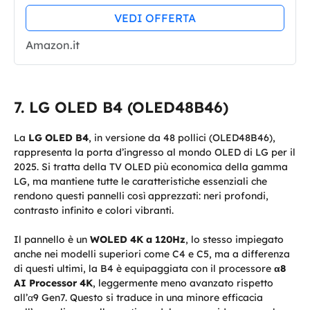
Smart TV (Google TV) - Modello
VEDI OFFERTA
2022
Amazon.it
LG OLED B4 (OLED48B46)
La
LG OLED B4
, in versione da 48 pollici (OLED48B46),
rappresenta la porta d’ingresso al mondo OLED di LG per il
2025. Si tratta della TV OLED più economica della gamma
LG, ma mantiene tutte le caratteristiche essenziali che
rendono questi pannelli così apprezzati: neri profondi,
contrasto infinito e colori vibranti.
Il pannello è un
WOLED 4K a 120Hz
, lo stesso impiegato
anche nei modelli superiori come C4 e C5, ma a differenza
di questi ultimi, la B4 è equipaggiata con il processore
α8
AI Processor 4K
, leggermente meno avanzato rispetto
all’α9 Gen7. Questo si traduce in una minore efficacia