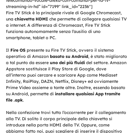
telecomando-vocale-alexa-con-comandi-per-la-tv-
streaming-in-hd” id=”7199″ link_id=”2236″]
Fire TV Stick è la principale rivale di Google Chromecast,
una
chiavetta HDMI
che permette di collegare qualsiasi TV
a internet. A differenza di Chromecast, Fire TV Stick
funziona autonomamente senza l’ausilio di uno
smartphone, tablet o PC.
Il
Fire OS
presente su Fire TV Stick, ovvero il sistema
operativo di Amazon
basato su Android
, è stato migliorato
a tal punto da essere
uno dei più fluidi
del settore. Amazon
Appstore sostituisce il Play Store di Google, dove
all’interno puoi cercare e scaricare App come Mediaset
Infinity, RaiPlay, DAZN, Netflix, Disney+ ed ovviamente
Prime Video assieme a tante altre. Inoltre, essendo basato
su Android, permette di
installare qualsiasi App tramite
file .apk
.
Nella confezione trovi tutto l’occorrente per il collegamento
alla TV. Di solito il corpo principale della chiavetta si
introduce nella porta HDMI della TV. Oppure, come
abbiamo fatto noi, puoi scegliere di inserire il dispositivo