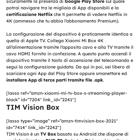
sicuramente la presenza di
Google Play Store
sul quale
potrai navigare tra le migliaia di App disponibili e la
certificazione Netflix
che ti permette di vedere Netflix in
4K (ammesso che tu abbia l’abbonamento Premium).
La configurazione del dispositivo è praticamente identica a
quella di Apple TV. Collega Xiaomi Mi Box 4K
all’alimentazione tramite l’apposito cavo e alla TV tramite il
cavo HDMI fornito in confezione. A questo punto accendi il
dispositivo tramite il tasto di accensione del telecomando e
segui la configurazione guidata. Da qui in poi, sei libero di
scaricare ogni App dal Play Store oppure smanettare ed
installare App di terze parti tramite file .apk
.
[lasso ref=”amzn-xiaomi-mi-tv-box-s-streaming-player-
black” id=”7204″ link_id=”2241″]
TIM Vision Box
[lasso type=”image” ref=”amzn-timvision-box-2021″
id=”7414″ link_id=”2242″]
TIM Vision è un
TV Box
basato su Android che dispone di