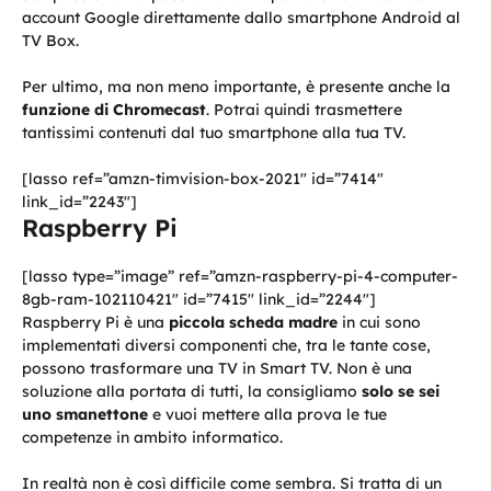
account Google direttamente dallo smartphone Android al
TV Box.
Per ultimo, ma non meno importante, è presente anche la
funzione di Chromecast
. Potrai quindi trasmettere
tantissimi contenuti dal tuo smartphone alla tua TV.
[lasso ref=”amzn-timvision-box-2021″ id=”7414″
link_id=”2243″]
Raspberry Pi
[lasso type=”image” ref=”amzn-raspberry-pi-4-computer-
8gb-ram-102110421″ id=”7415″ link_id=”2244″]
Raspberry Pi è una
piccola scheda madre
in cui sono
implementati diversi componenti che, tra le tante cose,
possono trasformare una TV in Smart TV. Non è una
soluzione alla portata di tutti, la consigliamo
solo se sei
uno smanettone
e vuoi mettere alla prova le tue
competenze in ambito informatico.
In realtà non è così difficile come sembra. Si tratta di un