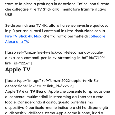
tramite la piccola prolunga in dotazione. Infine, non ti resta
che collegare Fire TV Stick all’alimentatore tramite il cavo
USB.
Se disponi di una TV 4K, allora ha senso investire qualcosa
in più per assicurarti i contenuti in ultra risoluzione con la
Fire TV Stick 4K Max
, che tra l’altro permette di
collegare
Alexa alla TV
.
[lasso ref=”amzn-fire-tv-stick-con-telecomando-vocale-
alexa-con-comandi-per-la-tv-streaming-in-hd” id=”7199″
link_id=”2237″]
Apple TV
[lasso type=”image” ref=”amzn-2022-apple-tv-4k-3a-
generazione” id=”7203″ link_id=”2238″]
Apple TV è un
TV Box
di Apple che consente la riproduzione
di contenuti multimediali in streaming da Internet o rete
locale. Considerando il costo, questo potentissimo
dispositivo è particolarmente indicato a chi ha dispone già
di dispositivi dell’ecosistema Apple come iPhone, iPad o