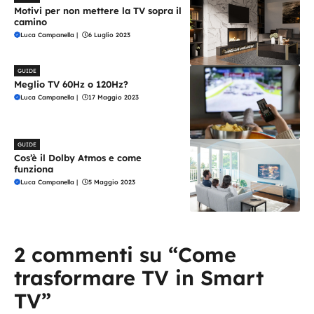
Motivi per non mettere la TV sopra il
camino
Luca Campanella
|
6 Luglio 2023
GUIDE
Meglio TV 60Hz o 120Hz?
Luca Campanella
|
17 Maggio 2023
GUIDE
Cos’è il Dolby Atmos e come
funziona
Luca Campanella
|
5 Maggio 2023
2 commenti su “Come
trasformare TV in Smart
TV”