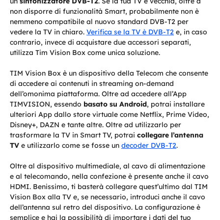
un
sintonizzatore DVB-T2
. Se la tua TV è vecchia, oltre a
non disporre di funzionalità Smart, probabilmente non è
nemmeno compatibile al nuovo standard DVB-T2 per
vedere la TV in chiaro.
Verifica se la TV è DVB-T2
e, in caso
contrario, invece di acquistare due accessori separati,
utilizza Tim Vision Box come unica soluzione.
TIM Vision Box è un dispositivo della Telecom che consente
di accedere ai contenuti in streaming on-demand
dell’omonima piattaforma. Oltre ad accedere all’App
TIMVISION, essendo
basato su Android
, potrai installare
ulteriori App dallo store virtuale come Netflix, Prime Video,
Disney+, DAZN e tante altre. Oltre ad utilizzarlo per
trasformare la TV in Smart TV, potrai
collegare l’antenna
TV
e utilizzarlo come se fosse un
decoder DVB-T2
.
Oltre al dispositivo multimediale, al cavo di alimentazione
e al telecomando, nella confezione è presente anche il cavo
HDMI. Benissimo, ti basterà collegare quest’ultimo dal TIM
Vision Box alla TV e, se necessario, introduci anche il cavo
dell’antenna sul retro del dispositivo. La configurazione è
semplice e hai la possibilità di importare i dati del tuo