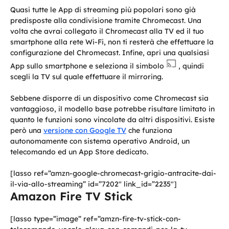
Quasi tutte le App di streaming più popolari sono già
predisposte alla condivisione tramite Chromecast. Una
volta che avrai collegato il Chromecast alla TV ed il tuo
smartphone alla rete Wi-Fi, non ti resterà che effettuare la
configurazione del Chromecast. Infine, apri una qualsiasi
App sullo smartphone e seleziona il simbolo
, quindi
scegli la TV sul quale effettuare il mirroring.
Sebbene disporre di un dispositivo come Chromecast sia
vantaggioso, il modello base potrebbe risultare limitato in
quanto le funzioni sono vincolate da altri dispositivi. Esiste
però una
versione con Google TV
che funziona
autonomamente con sistema operativo Android, un
telecomando ed un App Store dedicato.
[lasso ref=”amzn-google-chromecast-grigio-antracite-dai-
il-via-allo-streaming” id=”7202″ link_id=”2235″]
Amazon Fire TV Stick
[lasso type=”image” ref=”amzn-fire-tv-stick-con-