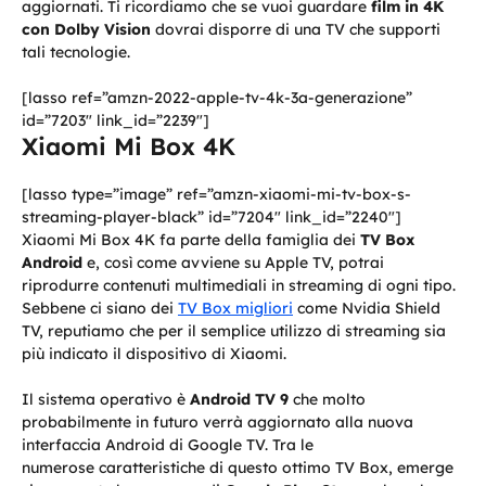
aggiornati. Ti ricordiamo che se vuoi guardare
film in 4K
con Dolby Vision
dovrai disporre di una TV che supporti
tali tecnologie.
[lasso ref=”amzn-2022-apple-tv-4k-3a-generazione”
id=”7203″ link_id=”2239″]
Xiaomi Mi Box 4K
[lasso type=”image” ref=”amzn-xiaomi-mi-tv-box-s-
streaming-player-black” id=”7204″ link_id=”2240″]
Xiaomi Mi Box 4K fa parte della famiglia dei
TV Box
Android
e, così come avviene su Apple TV, potrai
riprodurre contenuti multimediali in streaming di ogni tipo.
Sebbene ci siano dei
TV Box migliori
come Nvidia Shield
TV, reputiamo che per il semplice utilizzo di streaming sia
più indicato il dispositivo di Xiaomi.
Il sistema operativo è
Android TV 9
che molto
probabilmente in futuro verrà aggiornato alla nuova
interfaccia Android di Google TV. Tra le
numerose caratteristiche di questo ottimo TV Box, emerge