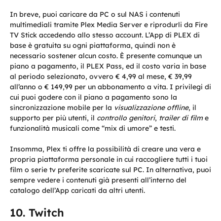
In breve, puoi caricare da PC o sul NAS i contenuti
multimediali tramite Plex Media Server e riprodurli da Fire
TV Stick accedendo allo stesso account. L’App di PLEX di
base è gratuita su ogni piattaforma, quindi non è
necessario sostener alcun costo. È presente comunque un
piano a pagamento, il PLEX Pass, ed il costo varia in base
al periodo selezionato, ovvero € 4,99 al mese, € 39,99
all’anno o € 149,99 per un abbonamento a vita. I privilegi di
cui puoi godere con il piano a pagamento sono la
sincronizzazione mobile per la
visualizzazione offline
, il
supporto per più utenti, il
controllo genitori
,
trailer di film
e
funzionalità musicali come “mix di umore” e testi.
Insomma, Plex ti offre la possibilità di creare una vera e
propria piattaforma personale in cui raccogliere tutti i tuoi
film o serie tv preferite scaricate sul PC. In alternativa, puoi
sempre vedere i contenuti già presenti all’interno del
catalogo dell’App caricati da altri utenti.
Twitch