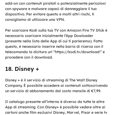
add-on con contenuti piratati o potenzialmente pericolosi
con spyware e malware capaci di danneggiare il tuo
dispositivo. Per evitare questo e molti altri rischi, ti
consigliamo di utilizzare una VPN.
Per scaricare Kodi sulla tua TV con Amazon Fire TV Stick è
necessario scaricare inizialmente l’App Dowloader
(presente nella lista delle App di cui ti parleremo). Fatto
questo, è necessario inserire nella barra di ricerca con il
telecomando la dicitura url “https://kodi.tv/download:” e
procedere con il download.
Disney +
Disney + è il servizio di streaming di The Walt Disney
Company. È possibile accedere ai contenuti sottoscrivendo
un servizio di abbonamento dal costo mensile di €7,99.
Il catalogo presente all’interno è diverso da tutte le altre
App di streaming. Con Disney+ è possibile vedere oltre ai
cartoni anche film esclusivi Disney, Marvel, Pixar e serie tv