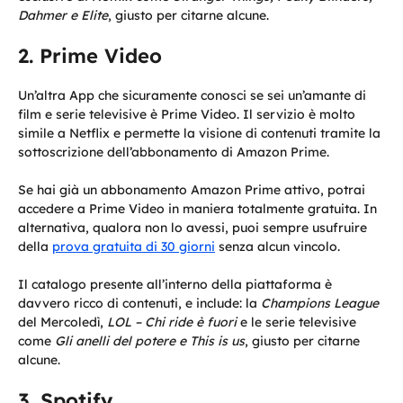
Dahmer e Elite
, giusto per citarne alcune.
Prime Video
Un’altra App che sicuramente conosci se sei un’amante di
film e serie televisive è Prime Video. Il servizio è molto
simile a Netflix e permette la visione di contenuti tramite la
sottoscrizione dell’abbonamento di Amazon Prime.
Se hai già un abbonamento Amazon Prime attivo, potrai
accedere a Prime Video in maniera totalmente gratuita. In
alternativa, qualora non lo avessi, puoi sempre usufruire
della
prova gratuita di 30 giorni
senza alcun vincolo.
Il catalogo presente all’interno della piattaforma è
davvero ricco di contenuti, e include: la
Champions League
del Mercoledì,
LOL – Chi ride è fuori
e le serie televisive
come
Gli anelli del potere e This is us
, giusto per citarne
alcune.
Spotify