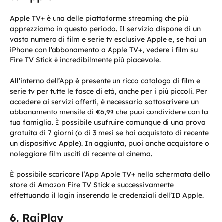
Apple TV+ è una delle piattaforme streaming che più
apprezziamo in questo periodo. Il servizio dispone di un
vasto numero di film e serie tv esclusive Apple e, se hai un
iPhone con l’abbonamento a Apple TV+, vedere i film su
Fire TV Stick è incredibilmente più piacevole.
All’interno dell’App è presente un ricco catalogo di film e
serie tv per tutte le fasce di età, anche per i più piccoli. Per
accedere ai servizi offerti, è necessario sottoscrivere un
abbonamento mensile di €6,99 che puoi condividere con la
tua famiglia. È possibile usufruire comunque di una prova
gratuita di 7 giorni (o di 3 mesi se hai acquistato di recente
un dispositivo Apple). In aggiunta, puoi anche acquistare o
noleggiare film usciti di recente al cinema.
È possibile scaricare l’App Apple TV+ nella schermata dello
store di Amazon Fire TV Stick e successivamente
effettuando il login inserendo le credenziali dell’ID Apple.
RaiPlay