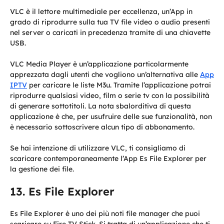
VLC è il lettore multimediale per eccellenza, un’App in
grado di riprodurre sulla tua TV file video o audio presenti
nel server o caricati in precedenza tramite di una chiavette
USB.
VLC Media Player è un’applicazione particolarmente
apprezzata dagli utenti che vogliono un’alternativa alle
App
IPTV
per caricare le liste M3u. Tramite l’applicazione potrai
riprodurre qualsiasi video, film o serie tv con la possibilità
di generare sottotitoli. La nota sbalorditiva di questa
applicazione è che, per usufruire delle sue funzionalità, non
è necessario sottoscrivere alcun tipo di abbonamento.
Se hai intenzione di utilizzare VLC, ti consigliamo di
scaricare contemporaneamente l’App Es File Explorer per
la gestione dei file.
Es File Explorer
Es File Explorer è uno dei più noti file manager che puoi
scaricare su Fire TV Stick. Si tratta di un’applicazione che ti