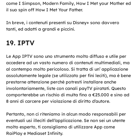
come I Simpson, Modern Family, How I Met your Mother ed
il suo spin off How I Met Your Father.
In breve, i contenuti presenti su Disney+ sono davvero
tanti, ed adatti a grandi e piccini.
IPTV
Le App IPTV sono uno strumento molto diffuso e utile per
accedere ad un vasto numero di contenuti multimediali, ma
al contempo molto pericoloso. Si tratta di un’ applicazione
assolutamente legale (se utilizzato per fini leciti), ma è bene
prestarne attenzione perchè potresti installare anche
involontariamente, liste con canali payTV piratati. Questo
comporterebbe un rischio di multa fino a €25.000 e sino ad
8 anni di carcere per violazione di diritto d’autore.
Pertanto, non ci riteniamo in alcun modo responsabili per
eventuali usi illeciti dell’applicazione. Se non sei un utente
molto esperto, ti consigliamo di utilizzare App come
RaiPlay e Mediaset Infinity.