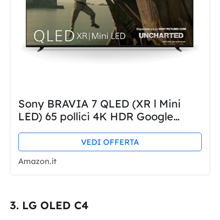
Sony BRAVIA 7 QLED (XR l Mini
LED) 65 pollici 4K HDR Google
Smart TV (2024) | Gaming menu
per PlayStation 5, IMAX Enhanced,
VEDI OFFERTA
Dolby Vision Atmos, Chromecast,...
Amazon.it
LG OLED C4