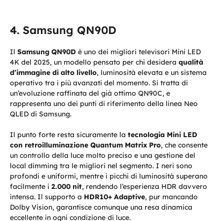
Samsung QN90D
Il
Samsung QN90D
è uno dei migliori televisori Mini LED
4K del 2025, un modello pensato per chi desidera
qualità
d’immagine di alto livello
, luminosità elevata e un sistema
operativo tra i più avanzati del momento. Si tratta di
un’evoluzione raffinata del già ottimo QN90C, e
rappresenta uno dei punti di riferimento della linea Neo
QLED di Samsung.
Il punto forte resta sicuramente la
tecnologia Mini LED
con retroilluminazione Quantum Matrix Pro
, che consente
un controllo della luce molto preciso e una gestione del
local dimming tra le migliori nel segmento. I neri sono
profondi e uniformi, mentre i picchi di luminosità superano
facilmente i
2.000 nit
, rendendo l’esperienza HDR davvero
intensa. Il supporto a
HDR10+ Adaptive
, pur mancando
Dolby Vision, garantisce comunque una resa dinamica
eccellente in ogni condizione di luce.