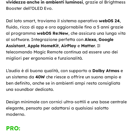
vividezza anche in ambienti luminosi
, grazie al Brightness
Booster dell’OLED Evo.
Dal lato smart, troviamo il sistema operativo
webOS 24
,
fluido, ricco di app e ora aggiornabile fino a 5 anni grazie
al programma
webOS Re:New
, che assicura una lunga vita
al software. Integrazione perfetta con
Alexa
,
Google
Assistant
,
Apple HomeKit
,
AirPlay
e
Matter
. Il
telecomando Magic Remote continua ad essere uno dei
migliori per ergonomia e funzionalità.
L’audio è di buona qualità, con supporto a
Dolby Atmos
e
un sistema da
40W
che riesce a offrire un suono ampio e
ben definito, anche se in ambienti ampi resta consigliata
una soundbar dedicata.
Design minimale con cornici ultra-sottili e una base centrale
elegante, pensato per adattarsi a qualsiasi salotto
moderno.
PRO: