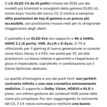
Il
LG OLED C4 da 65 pollici
rimane nel 2025 uno dei
modelli più bilanciati e consigliati della gamma OLED LG,
anche dopo l’uscita del nuovo C5. Il motivo è semplice:
offre prestazioni da top di gamma a un prezzo più
accessibile
, con pochissime rinunce reali per la stragrande
maggioranza degli utenti.
Il pannello è un
OLED Evo
con supporto a
4K a 144Hz
,
HDMI 2.1 (4 porte)
,
VRR
,
ALLM
e
G-Sync
. Il TV è
ottimizzato per il gaming di nuova generazione su console
come Xbox Series X e PS5, ma anche per PC ad alte
prestazioni. La bassa latenza è garantita e l’esperienza di
gioco è impeccabile, soprattutto in combinazione con il
Game Optimizer dedicato.
La qualità d’immagine è uno dei punti forti:
neri perfetti
,
contrasto infinito
e
una resa cromatica estremamente
realistica
. Il supporto a
Dolby Vision, HDR10 e HLG
è
pieno, con ottima gestione dei contenuti HDR anche nelle
scene più complesse. Pur non raggiungendo la luminosità
del C5, il C4 riesce comunque a restituire
una buona