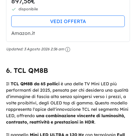
897,56€
webOS e telecomando puntatore
disponibile
con AI, Dolby Vision, Gaming con...
VEDI OFFERTA
Amazon.it
Updated:
3 Agosto 2026 2:36 am
TCL QM8B
Il
TCL QM8B da 65 pollici
è una delle TV Mini LED più
performanti del 2025, pensata per chi desidera una qualità
d’immagine di fascia alta senza spingersi verso i prezzi, a
volte proibitivi, degli OLED top di gamma. Questo modello
rappresenta l'apice dell'innovazione TCL nel segmento Mini
LED, offrendo
una combinazione vincente di luminosità,
contrasto, reattività e prestazioni in HDR
.
Il pannello
Mini LED ULTRA a 120 Hz
con tecnologia
Full