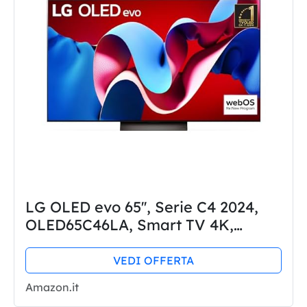
LG OLED evo 65'', Serie C4 2024,
OLED65C46LA, Smart TV 4K,
Processore α9 Gen7, Brightness
Booster, 40W, Dolby Vision, 4 HDMI
VEDI OFFERTA
2.1 4K@144Hz, GSync, VRR,
Amazon.it
Alexa,...