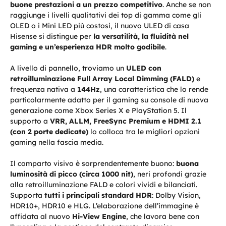
buone prestazioni a un prezzo competitivo
. Anche se non
raggiunge i livelli qualitativi dei top di gamma come gli
OLED o i Mini LED più costosi, il nuovo ULED di casa
Hisense si distingue per
la versatilità, la fluidità nel
gaming e un’esperienza HDR molto godibile
.
A livello di pannello, troviamo un
ULED con
retroilluminazione Full Array Local Dimming (FALD)
e
frequenza nativa a
144Hz
, una caratteristica che lo rende
particolarmente adatto per il gaming su console di nuova
generazione come Xbox Series X e PlayStation 5. Il
supporto a
VRR, ALLM, FreeSync Premium e HDMI 2.1
(con 2 porte dedicate)
lo colloca tra le migliori opzioni
gaming nella fascia media.
Il comparto visivo è sorprendentemente buono:
buona
luminosità di picco (circa 1000 nit)
, neri profondi grazie
alla retroilluminazione FALD e colori vividi e bilanciati.
Supporta
tutti i principali standard HDR
: Dolby Vision,
HDR10+, HDR10 e HLG. L’elaborazione dell’immagine è
affidata al nuovo
Hi-View Engine
, che lavora bene con