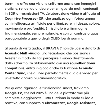
burn-in e offre una visione uniforme anche con immagini
statiche, rendendolo ideale per chi guarda molti contenuti
in SDR o trasmissioni TV. L’elaborazione video è affidata al
Cognitive Processor XR
, che analizza ogni fotogramma
con intelligenza artificiale per ottimizzare nitidezza, colore,
movimento e profondità. Il risultato è un'immagine
tridimensionale, sempre naturale, e con un contrasto quasi
paragonabile a quello degli OLED top di gamma.
al punto di vista audio, il BRAVIA 7 non delude: è dotato di
Acoustic Multi-Audio
, una tecnologia che posiziona i
tweeter in modo da far percepire il suono direttamente
dallo schermo. In abbinamento con una
soundbar Sony
compatibile
, entra in gioco anche la funzione
Acoustic
Center Sync
, che allinea perfettamente audio e video per
un effetto ancora più cinematografico.
Per quanto riguarda le funzionalità smart, troviamo
Google TV
, che nel 2025 è una delle piattaforme più
complete e aggiornate. Tutto funziona in modo fluido e
reattivo, con supporto a
Chromecast, Google Assistant,