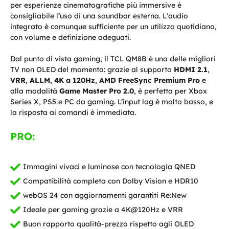
per esperienze cinematografiche più immersive è
consigliabile l’uso di una soundbar esterna. L'audio
integrato è comunque sufficiente per un utilizzo quotidiano,
con volume e definizione adeguati.
Dal punto di vista gaming, il TCL QM8B è una delle migliori
TV non OLED del momento: grazie al supporto
HDMI 2.1
,
VRR
,
ALLM
,
4K a 120Hz
,
AMD FreeSync Premium Pro
e
alla modalità
Game Master Pro 2.0
, è perfetta per Xbox
Series X, PS5 e PC da gaming. L’input lag è molto basso, e
la risposta ai comandi è immediata.
PRO:
Immagini vivaci e luminose con tecnologia QNED
Compatibilità completa con Dolby Vision e HDR10
webOS 24 con aggiornamenti garantiti Re:New
Ideale per gaming grazie a 4K@120Hz e VRR
Buon rapporto qualità-prezzo rispetto agli OLED