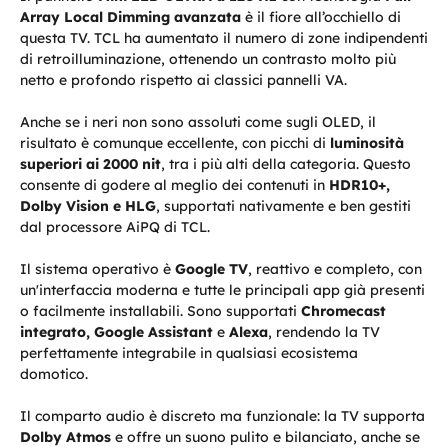
Array Local Dimming avanzata
è il fiore all’occhiello di
questa TV. TCL ha aumentato il numero di zone indipendenti
di retroilluminazione, ottenendo un contrasto molto più
netto e profondo rispetto ai classici pannelli VA.
Anche se i neri non sono assoluti come sugli OLED, il
risultato è comunque eccellente, con picchi di
luminosità
superiori ai 2000 nit
, tra i più alti della categoria. Questo
consente di godere al meglio dei contenuti in
HDR10+,
Dolby Vision e HLG
, supportati nativamente e ben gestiti
dal processore AiPQ di TCL.
Il sistema operativo è
Google TV
, reattivo e completo, con
un'interfaccia moderna e tutte le principali app già presenti
o facilmente installabili. Sono supportati
Chromecast
integrato, Google Assistant
e
Alexa
, rendendo la TV
perfettamente integrabile in qualsiasi ecosistema
domotico.
Il comparto audio è discreto ma funzionale: la TV supporta
Dolby Atmos
e offre un suono pulito e bilanciato, anche se