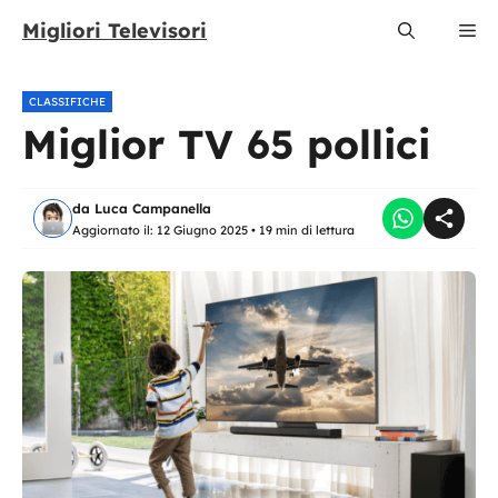
Vai
Migliori Televisori
Me
al
contenuto
CLASSIFICHE
Miglior TV 65 pollici
da
Luca Campanella
Aggiornato il:
12 Giugno 2025
•
19 min di lettura