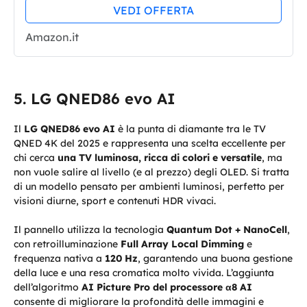
Slim, DVBT-2, Q-Symphony &
VEDI OFFERTA
Dolby Atmos, Integrato con Alexa,
Amazon.it
Titan...
LG QNED86 evo AI
Il
LG QNED86 evo AI
è la punta di diamante tra le TV
QNED 4K del 2025 e rappresenta una scelta eccellente per
chi cerca
una TV luminosa, ricca di colori e versatile
, ma
non vuole salire al livello (e al prezzo) degli OLED. Si tratta
di un modello pensato per ambienti luminosi, perfetto per
visioni diurne, sport e contenuti HDR vivaci.
Il pannello utilizza la tecnologia
Quantum Dot + NanoCell
,
con retroilluminazione
Full Array Local Dimming
e
frequenza nativa a
120 Hz
, garantendo una buona gestione
della luce e una resa cromatica molto vivida. L’aggiunta
dell’algoritmo
AI Picture Pro del processore α8 AI
consente di migliorare la profondità delle immagini e