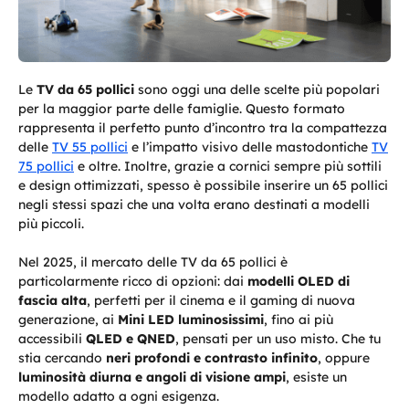
Le
TV da 65 pollici
sono oggi una delle scelte più popolari
per la maggior parte delle famiglie. Questo formato
rappresenta il perfetto punto d’incontro tra la compattezza
delle
TV 55 pollici
e l’impatto visivo delle mastodontiche
TV
75 pollici
e oltre. Inoltre, grazie a cornici sempre più sottili
e design ottimizzati, spesso è possibile inserire un 65 pollici
negli stessi spazi che una volta erano destinati a modelli
più piccoli.
Nel 2025, il mercato delle TV da 65 pollici è
particolarmente ricco di opzioni: dai
modelli OLED di
fascia alta
, perfetti per il cinema e il gaming di nuova
generazione, ai
Mini LED luminosissimi
, fino ai più
accessibili
QLED e QNED
, pensati per un uso misto. Che tu
stia cercando
neri profondi e contrasto infinito
, oppure
luminosità diurna e angoli di visione ampi
, esiste un
modello adatto a ogni esigenza.