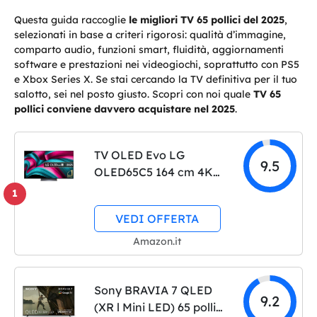
Questa guida raccoglie
le migliori TV 65 pollici del 2025
,
selezionati in base a criteri rigorosi: qualità d’immagine,
comparto audio, funzioni smart, fluidità, aggiornamenti
software e prestazioni nei videogiochi, soprattutto con PS5
e Xbox Series X. Se stai cercando la TV definitiva per il tuo
salotto, sei nel posto giusto. Scopri con noi quale
TV 65
pollici conviene davvero acquistare nel 2025
.
TV OLED Evo LG
9.5
OLED65C5 164 cm 4K
UHD 2025
1
VEDI OFFERTA
Amazon.it
Sony BRAVIA 7 QLED
9.2
(XR l Mini LED) 65 pollici