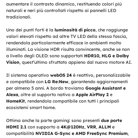
aumentare il contrasto dinamico, restituendo colori più
naturali e neri più controllati rispetto ai pannelli LED
tradizionali.
Uno dei punti forti è la
luminosità di picco
, che raggiunge
valori elevati rispetto ad altre TV LED della stessa fascia,
rendendola particolarmente efficace in ambienti molto
illuminati. La visione HDR risulta convincente, anche se non
a livello degli OLED: sono supportati
HDR10, HLG e Dolby
Vision
, quest’ultimo sfruttato appieno dal nuovo motore AI.
Il sistema operativo
webOS 24
è reattivo, personalizzabile
e compatibile con
LG Re:New
, garantendo aggiornamenti
per almeno 5 anni. A bordo troviamo
Google Assistant e
Alexa
, oltre al supporto nativo a
Apple AirPlay 2
e
HomeKit
, rendendola compatibile con tutti i principali
ecosistemi smart home.
Ottima anche la parte gaming: sono presenti
due porte
HDMI 2.1
con supporto a
4K@120Hz
,
VRR
,
ALLM
e
compatibilità
NVIDIA G-Sync e AMD FreeSync Premium
,