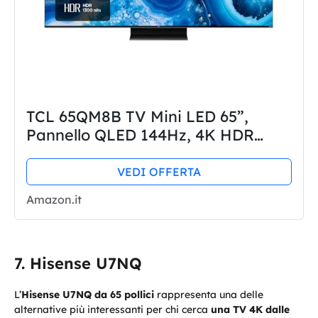
TCL 65QM8B TV Mini LED 65”,
Pannello QLED 144Hz, 4K HDR
Premium 1300nit, Google TV (Dolby
Vision IQ - Atmos, Audio Onkyo,
VEDI OFFERTA
Compatibile con Google Assistant,...
Amazon.it
Hisense U7NQ
L’
Hisense U7NQ da 65 pollici
rappresenta una delle
alternative più interessanti per chi cerca
una TV 4K dalle