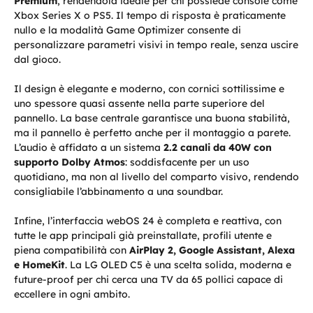
Premium
, rendendola ideale per chi possiede console come
Xbox Series X o PS5. Il tempo di risposta è praticamente
nullo e la modalità Game Optimizer consente di
personalizzare parametri visivi in tempo reale, senza uscire
dal gioco.
Il design è elegante e moderno, con cornici sottilissime e
uno spessore quasi assente nella parte superiore del
pannello. La base centrale garantisce una buona stabilità,
ma il pannello è perfetto anche per il montaggio a parete.
L’audio è affidato a un sistema
2.2 canali da 40W con
supporto Dolby Atmos
: soddisfacente per un uso
quotidiano, ma non al livello del comparto visivo, rendendo
consigliabile l’abbinamento a una soundbar.
Infine, l’interfaccia webOS 24 è completa e reattiva, con
tutte le app principali già preinstallate, profili utente e
piena compatibilità con
AirPlay 2, Google Assistant, Alexa
e HomeKit
. La LG OLED C5 è una scelta solida, moderna e
future-proof per chi cerca una TV da 65 pollici capace di
eccellere in ogni ambito.