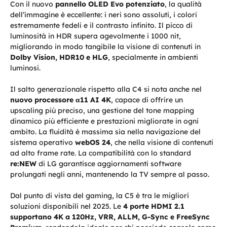
Con il nuovo
pannello OLED Evo potenziato
, la qualità
dell’immagine è eccellente: i neri sono assoluti, i colori
estremamente fedeli e il contrasto infinito. Il picco di
luminosità in HDR supera agevolmente i 1000 nit,
migliorando in modo tangibile la visione di contenuti in
Dolby Vision, HDR10 e HLG
, specialmente in ambienti
luminosi.
Il salto generazionale rispetto alla C4 si nota anche nel
nuovo processore α11 AI 4K
, capace di offrire un
upscaling più preciso, una gestione del tone mapping
dinamico più efficiente e prestazioni migliorate in ogni
ambito. La fluidità è massima sia nella navigazione del
sistema operativo
webOS 24
, che nella visione di contenuti
ad alto frame rate. La compatibilità con lo standard
re:NEW
di LG garantisce aggiornamenti software
prolungati negli anni, mantenendo la TV sempre al passo.
Dal punto di vista del gaming, la C5 è tra le migliori
soluzioni disponibili nel 2025. Le
4 porte HDMI 2.1
supportano 4K a 120Hz, VRR, ALLM, G-Sync e FreeSync