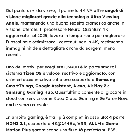
Dal punto di vista visivo, il pannello 4K VA offre
angoli di
visione migliorati grazie alla tecnologia Ultra Viewing
Angle
, mantenendo una buona fedeltà cromatica anche in
visione laterale. Il processore Neural Quantum 4K,
aggiornato nel 2025, lavora in tempo reale per migliorare
l’upscaling e ottimizzare i contenuti non in 4K, restituendo
immagini nitide e dettagliate anche da sorgenti meno
recenti.
Uno dei motivi per scegliere QN90D è la parte smart: il
sistema
Tizen OS
è veloce, reattivo e aggiornato, con
un'interfaccia intuitiva e il pieno supporto a
Samsung
SmartThings
,
Google Assistant
,
Alexa
,
AirPlay 2
e
Samsung Gaming Hub
. Quest’ultimo consente di giocare in
cloud con servizi come Xbox Cloud Gaming e GeForce Now,
anche senza console.
In ambito gaming, è tra i più completi in assoluto:
4 porte
HDMI 2.1
, supporto a
4K@144Hz
,
VRR
,
ALLM
e
Game
Motion Plus
garantiscono una fluidità perfetta su PS5,